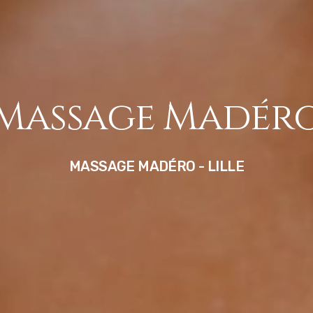
M
a
s
s
a
g
e
M
a
d
é
r
MASSAGE
MADÉRO
-
LILLE