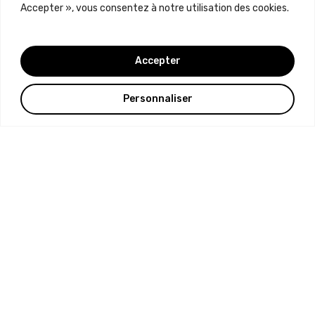
Accepter », vous consentez à notre utilisation des cookies.
Accepter
Personnaliser
RÉFLÉXOLOGIE
La réflexologie est une approche millénaire,
consistant à une action de stimulation. Elle repose
sur le principe de chaque organe, glande, partie du
corps ou fonction physiologique correspond à un
point ou à une zone bien précise située sur les
mains, les oreilles, les pieds et le visage. C’est avant
tout une pratique ancienne qui a fait ses preuves et
que je vous propose de découvrir.